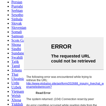
Persian
Punjabi
Serbian
Sesotho
Sinhala
Slovak
Slovenian
Somali
Samoan
Scots Gaelic
Shona
Sindhi
Sundanese
Swahili
Tajik
Tamil
Telugu
Thai
Ukrainian
Urdu
Uzbek
Vietnamese
Welsh
Xhosa
Yiddish