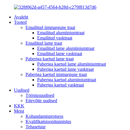
Avaleht
Tooted
Emailitud ümmargune traat
Emailitud alumiiniumtraat
Emailitud vasktraat
Emailitud lame traat
Emailitud lame alumiiniumtraat
Emailitud lame vasktraat
Paberiga kaetud lame traat
Paberiga kaetud lame alumiiniumtraat
Paberiga kaetud lame vasktraat
Paberiga kaetud ümmargune traat
Paberiga kaetud alumiiniumtraat
Paberiga kaetud vasktraat
Uudised
Tööstusuudised
Ettevõtte uudised
KKK
Meist
Kohandamisprotsess
Kvalifikatsioonitunnistus
Tehasetuur