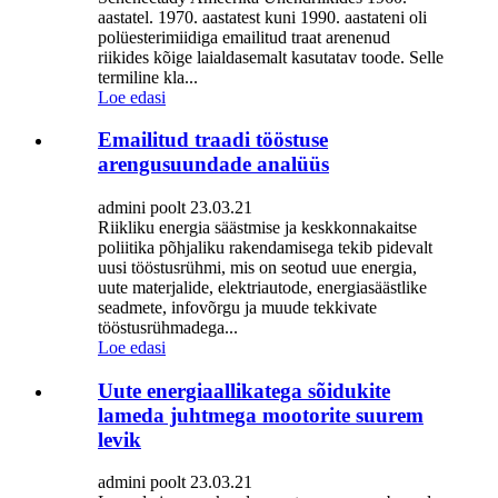
aastatel. 1970. aastatest kuni 1990. aastateni oli
polüesterimiidiga emailitud traat arenenud
riikides kõige laialdasemalt kasutatav toode. Selle
termiline kla...
Loe edasi
Emailitud traadi tööstuse
arengusuundade analüüs
admini poolt 23.03.21
Riikliku energia säästmise ja keskkonnakaitse
poliitika põhjaliku rakendamisega tekib pidevalt
uusi tööstusrühmi, mis on seotud uue energia,
uute materjalide, elektriautode, energiasäästlike
seadmete, infovõrgu ja muude tekkivate
tööstusrühmadega...
Loe edasi
Uute energiaallikatega sõidukite
lameda juhtmega mootorite suurem
levik
admini poolt 23.03.21