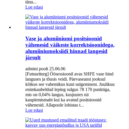
tänu...
Loe edasi
Vase ja alumiiniumi positsioonid
vähenesid väikeste korrektsioonidega,
alumiiniumoksiidi hinnad langesid
järsult
admini poolt 25.06.06
[Futuuriturg] Öösessioonil avas SHFE vase hind
languses ja tõusis veidi. Päevaseansi jooksul
kõikus see vahemikus kuni sulgemiseni. Juulikuu
enimkaubeldud leping sulgus 78 170 punktiga,
mis on 0,04% langus, kusjuures nii
kauplemismaht kui ka avatud positsioonid
vähenesid. Allapoole lohistas t...
Loe edasi