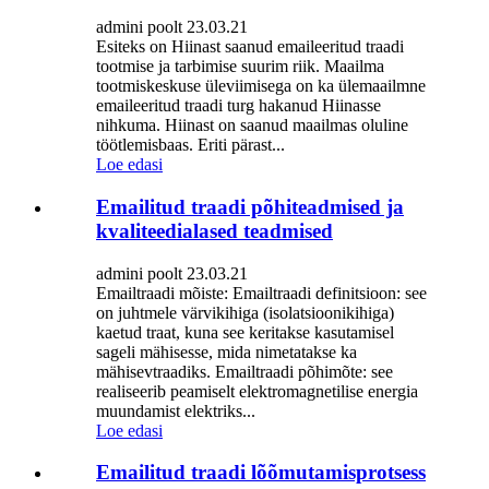
admini poolt 23.03.21
Esiteks on Hiinast saanud emaileeritud traadi
tootmise ja tarbimise suurim riik. Maailma
tootmiskeskuse üleviimisega on ka ülemaailmne
emaileeritud traadi turg hakanud Hiinasse
nihkuma. Hiinast on saanud maailmas oluline
töötlemisbaas. Eriti pärast...
Loe edasi
Emailitud traadi põhiteadmised ja
kvaliteedialased teadmised
admini poolt 23.03.21
Emailtraadi mõiste: Emailtraadi definitsioon: see
on juhtmele värvikihiga (isolatsioonikihiga)
kaetud traat, kuna see keritakse kasutamisel
sageli mähisesse, mida nimetatakse ka
mähisevtraadiks. Emailtraadi põhimõte: see
realiseerib peamiselt elektromagnetilise energia
muundamist elektriks...
Loe edasi
Emailitud traadi lõõmutamisprotsess