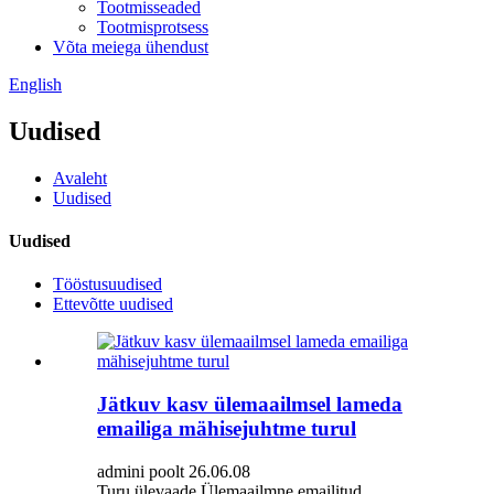
Tootmisseaded
Tootmisprotsess
Võta meiega ühendust
English
Uudised
Avaleht
Uudised
Uudised
Tööstusuudised
Ettevõtte uudised
Jätkuv kasv ülemaailmsel lameda
emailiga mähisejuhtme turul
admini poolt 26.06.08
Turu ülevaade Ülemaailmne emailitud