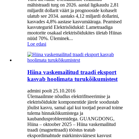
mähistraadi turg on 2026. aastal ligikaudu 2,81
miljardit dollarit väärt ja prognooside kohaselt
ulatub see 2034. aastaks 4,12 miljardi dollarini,
kasvades 4,8% aastase kasvumääraga. Peamised
kasvutegurid Elektrisõidukid: Lametraadiga
mootorite osakaal elektrisõidukites ületab Hiinas
nüüd 70%. Üleminek...
Loe edasi
Hiina vaskemailitud traadi eksport
kasvab hoolimata turukõikumistest
admini poolt 25.10.2016
Ülemaailmne nõudlus elektrifitseerimise ja
elektrisõidukite komponentide järele soodustab
jõulist kasvu, samal ajal kui tootjad peavad toime
tulema hinnakõikumistega ja
kaubandusprobleemidega. GUANGDONG,
Hiina – oktoober 2025 – Hiina vaskemailitud
traadi (magnettraadi) tööstus teatab
ekspordimahtude märkimisväärsest kasvust