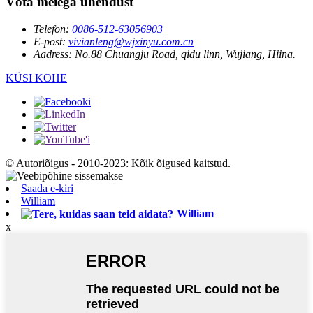
Võta meiega ühendust
Telefon:
0086-512-63056903
E-post:
vivianleng@wjxinyu.com.cn
Aadress:
No.88 Chuangju Road, qidu linn, Wujiang, Hiina.
KÜSI KOHE
© Autoriõigus - 2010-2023: Kõik õigused kaitstud.
Saada e-kiri
William
William
x