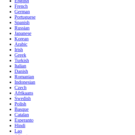
English
French
German
Portuguese
Spanish
Russian
Japanese
Korean
Arabic
Irish
Greek
Turkish
Italian
Danish
Romanian
Indonesian
Czech
Afrikaans
Swedish
Polish
Basque
Catalan
Esperanto
Hindi
Lao