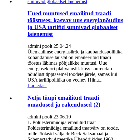
Uued muutused emailitud traadi
tööstuses: kasvav uus energianõudlus
ja USA tariifid sunnivad globaalset
laienemist
admini poolt 25.04.24
Ülemaailmse energiasiirde ja kaubanduspoliitika
kohandamise taustal on emaileeritud traadi
tööstus läbimas põhjalikke muutusi. Uue
energiasektori plahvatuslik kasv suurendab
nõudlust tipptasemel toodete järele, samas kui
USA tariifipoliitika on veenev Hiina...
Loe edasi
Nelja tüüpi emailitud traadi
omadused ja rakendused (2)
admini poolt 23.06.19
1. Polüesterimiidiga emailitud traat
Polüesterimiidiga emailitud traatvärv on toode,
mille töötasid välja dr Beck Saksamaal ja
Schenectady Ameerika Ühendriikides 1960.