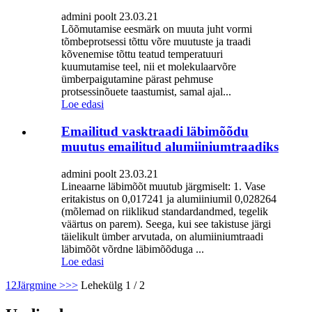
admini poolt 23.03.21
Lõõmutamise eesmärk on muuta juht vormi
tõmbeprotsessi tõttu võre muutuste ja traadi
kõvenemise tõttu teatud temperatuuri
kuumutamise teel, nii et molekulaarvõre
ümberpaigutamine pärast pehmuse
protsessinõuete taastumist, samal ajal...
Loe edasi
Emailitud vasktraadi läbimõõdu
muutus emailitud alumiiniumtraadiks
admini poolt 23.03.21
Lineaarne läbimõõt muutub järgmiselt: 1. Vase
eritakistus on 0,017241 ja alumiiniumil 0,028264
(mõlemad on riiklikud standardandmed, tegelik
väärtus on parem). Seega, kui see takistuse järgi
täielikult ümber arvutada, on alumiiniumtraadi
läbimõõt võrdne läbimõõduga ...
Loe edasi
1
2
Järgmine >
>>
Lehekülg 1 / 2