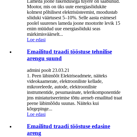
Lameda joone rakendusega tuyere on saabunud.
Mootor, mis on üks uute energiasõidukite
kolmest põhilisest elektrisüsteemist, moodustab
sõiduki väärtusest 5–10%. Selle aasta esimesel
poolel suurenes lameda joone mootorite levik 15
enim müüdud uue energiasõiduki seas
märkimisväärselt...
Loe edasi
Emailitud traadi tööstuse tehnilise
arengu suund
admini poolt 23.03.21
1. Peen läbimõõt Elektriseadmete, näiteks
videokaamerate, elektrooniliste kellade,
mikroreleede, autode, elektrooniliste
instrumentide, pesumasinate, telerikomponentide
jms miniaturiseerimise tõttu areneb emailitud traat
peene läbimõõdu suunas. Näiteks kui
kõrgepinge...
Loe edasi
Emailitud traadi tööstuse edasine
areng