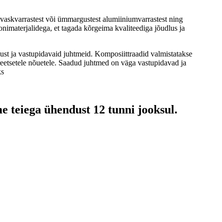
 vaskvarrastest või ümmargustest alumiiniumvarrastest ning
oonimaterjalidega, et tagada kõrgeima kvaliteediga jõudlus ja
ust ja vastupidavaid juhtmeid. Komposiittraadid valmistatakse
reetsetele nõuetele. Saadud juhtmed on väga vastupidavad ja
ks
e teiega ühendust 12 tunni jooksul.