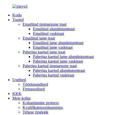
Kodu
Tooted
Emailitud ümmargune traat
Emailitud alumiiniumtraat
Emailitud vasktraat
Emailitud lame traat
Emailitud lame alumiiniumtraat
Emailitud lame vasktraat
Paberiga kaetud lame traat
Paberiga kaetud lame alumiiniumtraat
Paberiga kaetud lame vasktraat
Paberiga kaetud ümmargune traat
Paberiga kaetud alumiiniumtraat
Paberiga kaetud vasktraat
Uudised
Tööstusuudised
Firmauudised
KKK
Meie kohta
Kohandamise protsess
Kvalifikatsioonitunnistus
Tehase ringkäik