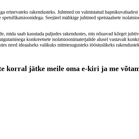
 väga erinevateks rakendusteks. Juhtmed on valmistatud hapnikuvabadest
e spetsifikatsioonidega. Seejärel mähkige juhtmed spetsiaalsete isolatsi
de, mida saab kasutada paljudes rakendustes, mis nõuavad kõrget juhtiv
gutamisega konkreetsete isolatsioonimaterjalide alusel vastavalt konk
tes need ideaalseks valikuks mitmesugusteks tööstuslikeks rakenduste
e korral jätke meile oma e-kiri ja me võtam