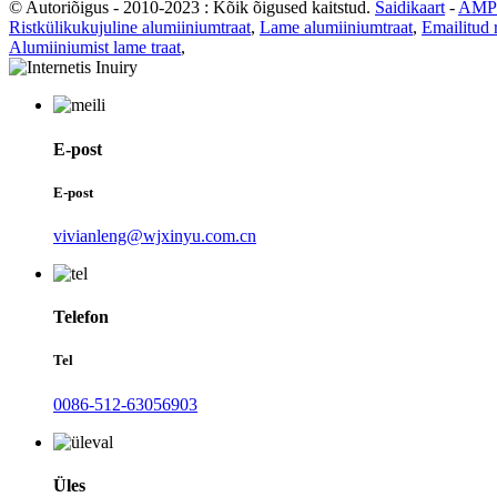
© Autoriõigus - 2010-2023 : Kõik õigused kaitstud.
Saidikaart
-
AMP 
Ristkülikukujuline alumiiniumtraat
,
Lame alumiiniumtraat
,
Emailitud 
Alumiiniumist lame traat
,
E-post
E-post
vivianleng@wjxinyu.com.cn
Telefon
Tel
0086-512-63056903
Üles