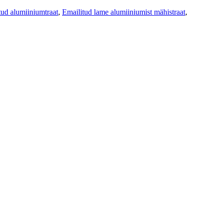
tud alumiiniumtraat
,
Emailitud lame alumiiniumist mähistraat
,