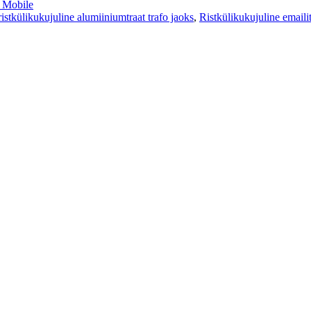
Mobile
ristkülikukujuline alumiiniumtraat trafo jaoks
,
Ristkülikukujuline emaili