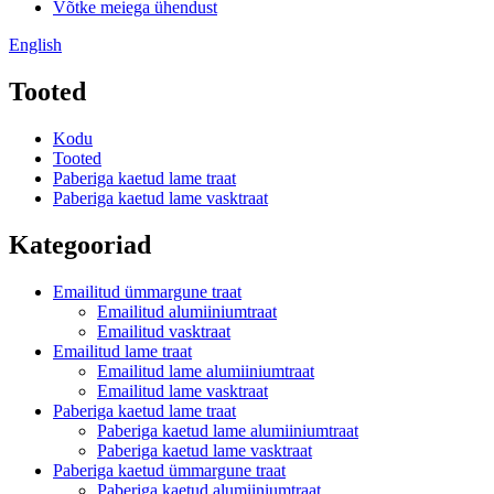
Võtke meiega ühendust
English
Tooted
Kodu
Tooted
Paberiga kaetud lame traat
Paberiga kaetud lame vasktraat
Kategooriad
Emailitud ümmargune traat
Emailitud alumiiniumtraat
Emailitud vasktraat
Emailitud lame traat
Emailitud lame alumiiniumtraat
Emailitud lame vasktraat
Paberiga kaetud lame traat
Paberiga kaetud lame alumiiniumtraat
Paberiga kaetud lame vasktraat
Paberiga kaetud ümmargune traat
Paberiga kaetud alumiiniumtraat