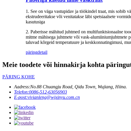
1. See on väga vastupidav ja töökindel traat, mis sobib
ekstrudeeritakse või venitatakse läbi spetsiaalsete vormid
kasutusiga
2. Paberisse mähitud juhtmed on multifunktsionaalne too
mitme mähisega juhtmete või vask-alumiiniumjuhtmete pai
taluvad kõrgeid temperatuure ja keskkonnatingimusi, muu
päring
detail
Meie toodete või hinnakirja kohta päringut
PÄRING KOHE
Aadress:
No.88 Chuangju Road, Qidu Town, Wujiang, Hiina.
Telefon:
0086-512-63056903
E-post:
vivianleng@wjxinyu.com.cn