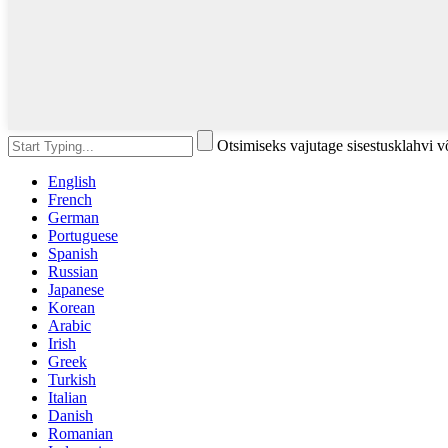
Otsimiseks vajutage sisestusklahvi 
English
French
German
Portuguese
Spanish
Russian
Japanese
Korean
Arabic
Irish
Greek
Turkish
Italian
Danish
Romanian