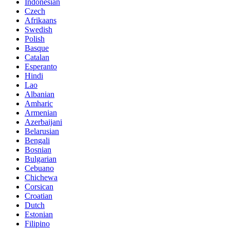
Indonesian
Czech
Afrikaans
Swedish
Polish
Basque
Catalan
Esperanto
Hindi
Lao
Albanian
Amharic
Armenian
Azerbaijani
Belarusian
Bengali
Bosnian
Bulgarian
Cebuano
Chichewa
Corsican
Croatian
Dutch
Estonian
Filipino