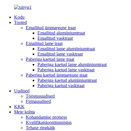
Kodu
Tooted
Emailitud ümmargune traat
Emailitud alumiiniumtraat
Emailitud vasktraat
Emailitud lame traat
Emailitud lame alumiiniumtraat
Emailitud lame vasktraat
Paberiga kaetud lame traat
Paberiga kaetud lame alumiiniumtraat
Paberiga kaetud lame vasktraat
Paberiga kaetud ümmargune traat
Paberiga kaetud alumiiniumtraat
Paberiga kaetud vasktraat
Uudised
Tööstusuudised
Firmauudised
KKK
Meie kohta
Kohandamise protsess
Kvalifikatsioonitunnistus
Tehase ringkäik