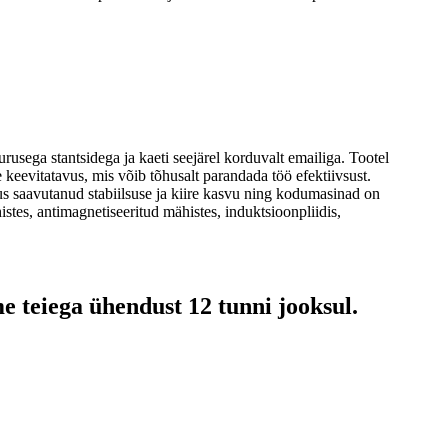
usega stantsidega ja kaeti seejärel korduvalt emailiga. Tootel
 keevitatavus, mis võib tõhusalt parandada töö efektiivsust.
stus saavutanud stabiilsuse ja kiire kasvu ning kodumasinad on
histes, antimagnetiseeritud mähistes, induktsioonpliidis,
e teiega ühendust 12 tunni jooksul.