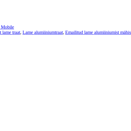
Mobile
 lame traat
,
Lame alumiiniumtraat
,
Emailitud lame alumiiniumist mähis