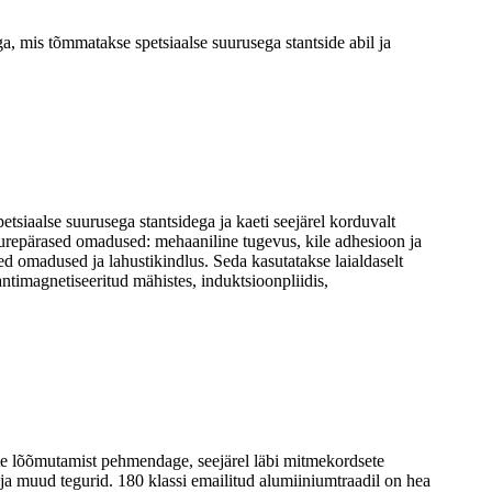
, mis tõmmatakse spetsiaalse suurusega stantside abil ja
siaalse suurusega stantsidega ja kaeti seejärel korduvalt
uurepärased omadused: mehaaniline tugevus, kile adhesioon ja
ed omadused ja lahustikindlus. Seda kasutatakse laialdaselt
antimagnetiseeritud mähistes, induktsioonpliidis,
ete lõõmutamist pehmendage, seejärel läbi mitmekordsete
ja muud tegurid. 180 klassi emailitud alumiiniumtraadil on hea