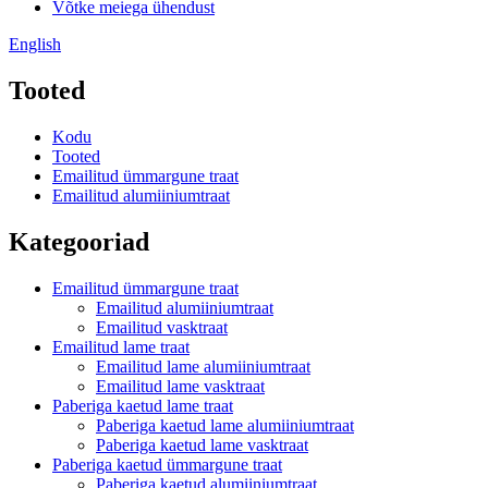
Võtke meiega ühendust
English
Tooted
Kodu
Tooted
Emailitud ümmargune traat
Emailitud alumiiniumtraat
Kategooriad
Emailitud ümmargune traat
Emailitud alumiiniumtraat
Emailitud vasktraat
Emailitud lame traat
Emailitud lame alumiiniumtraat
Emailitud lame vasktraat
Paberiga kaetud lame traat
Paberiga kaetud lame alumiiniumtraat
Paberiga kaetud lame vasktraat
Paberiga kaetud ümmargune traat
Paberiga kaetud alumiiniumtraat