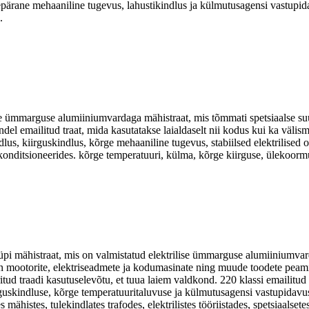
rane mehaaniline tugevus, lahustikindlus ja külmutusagensi vastupidavu
.
e ümmarguse alumiiniumvardaga mähistraat, mis tõmmati spetsiaalse suur
el emailitud traat, mida kasutatakse laialdaselt nii kodus kui ka välis
lus, kiirguskindlus, kõrge mehaaniline tugevus, stabiilsed elektrilise
konditsioneerides. kõrge temperatuuri, külma, kõrge kiirguse, ülekoorm
pi mähistraat, mis on valmistatud elektrilise ümmarguse alumiiniumvard
on mootorite, elektriseadmete ja kodumasinate ning muude toodete peamine
itud traadi kasutuselevõtu, et tuua laiem valdkond. 220 klassi emailitud
rguskindluse, kõrge temperatuuritaluvuse ja külmutusagensi vastupidavu
 mähistes, tulekindlates trafodes, elektrilistes tööriistades, spetsiaals