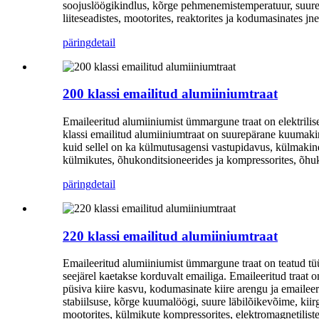
soojuslöögikindlus, kõrge pehmenemistemperatuur, suurepä
liiteseadistes, mootorites, reaktorites ja kodumasinates jne
päring
detail
200 klassi emailitud alumiiniumtraat
Emaileeritud alumiiniumist ümmargune traat on elektrilis
klassi emailitud alumiiniumtraat on suurepärane kuumakind
kuid sellel on ka külmutusagensi vastupidavus, külmakind
külmikutes, õhukonditsioneerides ja kompressorites, õhu
päring
detail
220 klassi emailitud alumiiniumtraat
Emaileeritud alumiiniumist ümmargune traat on teatud tüü
seejärel kaetakse korduvalt emailiga. Emaileeritud traat 
püsiva kiire kasvu, kodumasinate kiire arengu ja emaileer
stabiilsuse, kõrge kuumalöögi, suure läbilõikevõime, kii
mootorites, külmikute kompressorites, elektromagnetilistes