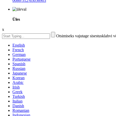
0086-512-63056903
Üles
x
Otsimiseks vajutage sisestusklahvi 
English
French
German
Portuguese
Spanish
Russian
Japanese
Korean
Arabic
Irish
Greek
Turkish
Italian
Danish
Romanian
Indonesian