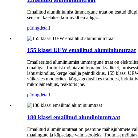
Emailitud alumiiniumist ümmargune traat on teatud tüüpi 
seejärel kaetakse korduvalt emailiga.
päring
detail
155 klassi UEW emailitud alumiiniumtraat
Emaileeritud alumiiniumist ümmargune traat on elektrilis
emailiga. Tootmist mõjutavad tooraine kvaliteet, protse
lahustikindlus, kerge kaal ja paindlikkus. 155 klassi UEW
väikestes mootorites, kõrgsageduslikes trafodes, induktiiv
mikrolaineahjus, reaktoris jne.
päring
detail
180 klassi emailitud alumiiniumtraat
Emailitud alumiiniumtraat on peamine mähisjuhtmete valik
maalingute ja küpsetage valmistooteks. Tootmist mõjutava