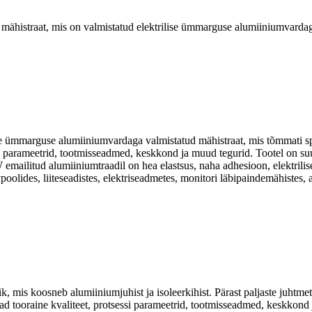
mähistraat, mis on valmistatud elektrilise ümmarguse alumiiniumvardaga
e ümmarguse alumiiniumvardaga valmistatud mähistraat, mis tõmmati spet
ssi parameetrid, tootmisseadmed, keskkond ja muud tegurid. Tootel on s
 emailitud alumiiniumtraadil on hea elastsus, naha adhesioon, elektrilis
poolides, liiteseadistes, elektriseadmetes, monitori läbipaindemähistes, 
, mis koosneb alumiiniumjuhist ja isoleerkihist. Pärast paljaste juhtm
d tooraine kvaliteet, protsessi parameetrid, tootmisseadmed, keskkond 