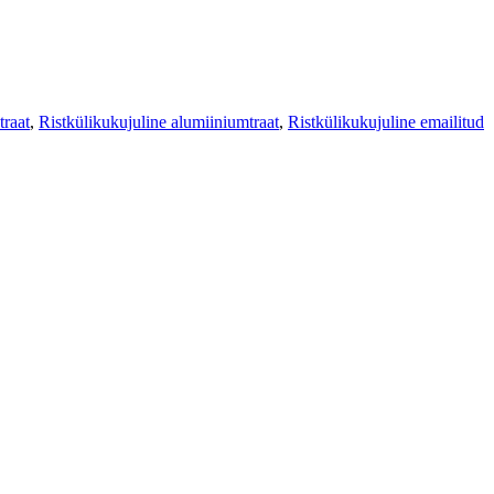
traat
,
Ristkülikukujuline alumiiniumtraat
,
Ristkülikukujuline emailitud