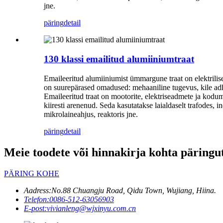
jne.
päring
detail
130 klassi emailitud alumiiniumtraat
Emaileeritud alumiiniumist ümmargune traat on elektrilis
on suurepärased omadused: mehaaniline tugevus, kile adhes
Emaileeritud traat on mootorite, elektriseadmete ja kodum
kiiresti arenenud. Seda kasutatakse laialdaselt trafodes, i
mikrolaineahjus, reaktoris jne.
päring
detail
Meie toodete või hinnakirja kohta päringut
PÄRING KOHE
Aadress:
No.88 Chuangju Road, Qidu Town, Wujiang, Hiina.
Telefon:
0086-512-63056903
E-post:
vivianleng@wjxinyu.com.cn