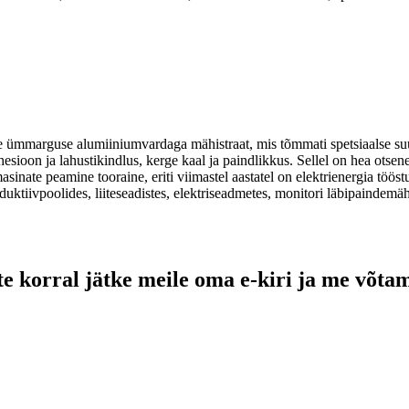
e ümmarguse alumiiniumvardaga mähistraat, mis tõmmati spetsiaalse suur
ioon ja lahustikindlus, kerge kaal ja paindlikkus. Sellel on hea otsene
asinate peamine tooraine, eriti viimastel aastatel on elektrienergia töö
nduktiivpoolides, liiteseadistes, elektriseadmetes, monitori läbipaindemä
e korral jätke meile oma e-kiri ja me võtam