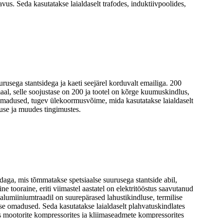
s. Seda kasutatakse laialdaselt trafodes, induktiivpoolides,
usega stantsidega ja kaeti seejärel korduvalt emailiga. 200
maal, selle soojustase on 200 ja tootel on kõrge kuumuskindlus,
d omadused, tugev ülekoormusvõime, mida kasutatakse laialdaselt
use ja muudes tingimustes.
aga, mis tõmmatakse spetsiaalse suurusega stantside abil,
 tooraine, eriti viimastel aastatel on elektritööstus saavutanud
 alumiiniumtraadil on suurepärased lahustikindluse, termilise
se omadused. Seda kasutatakse laialdaselt plahvatuskindlates
etes mootorite kompressorites ja kliimaseadmete kompressorites