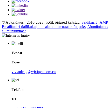
© Autoriõigus - 2010-2023 : Kõik õigused kaitstud.
Saidikaart
-
AMP 
Emailitud ristkülikukujuline alumiiniumtraat trafo jaoks
,
Alumiiniumist
alumiiniumtraat
,
E-post
E-post
vivianleng@wjxinyu.com.cn
Telefon
Tel