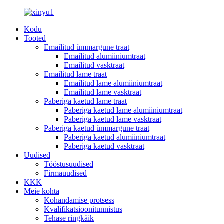
Kodu
Tooted
Emailitud ümmargune traat
Emailitud alumiiniumtraat
Emailitud vasktraat
Emailitud lame traat
Emailitud lame alumiiniumtraat
Emailitud lame vasktraat
Paberiga kaetud lame traat
Paberiga kaetud lame alumiiniumtraat
Paberiga kaetud lame vasktraat
Paberiga kaetud ümmargune traat
Paberiga kaetud alumiiniumtraat
Paberiga kaetud vasktraat
Uudised
Tööstusuudised
Firmauudised
KKK
Meie kohta
Kohandamise protsess
Kvalifikatsioonitunnistus
Tehase ringkäik