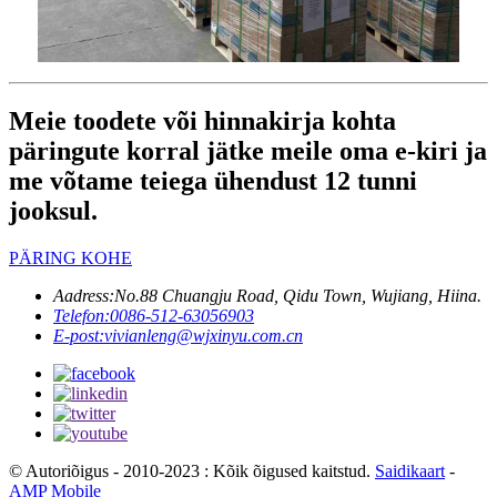
Meie toodete või hinnakirja kohta
päringute korral jätke meile oma e-kiri ja
me võtame teiega ühendust 12 tunni
jooksul.
PÄRING KOHE
Aadress:
No.88 Chuangju Road, Qidu Town, Wujiang, Hiina.
Telefon:
0086-512-63056903
E-post:
vivianleng@wjxinyu.com.cn
© Autoriõigus - 2010-2023 : Kõik õigused kaitstud.
Saidikaart
-
AMP Mobile