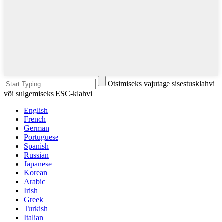
Otsimiseks vajutage sisestusklahvi
või sulgemiseks ESC-klahvi
English
French
German
Portuguese
Spanish
Russian
Japanese
Korean
Arabic
Irish
Greek
Turkish
Italian