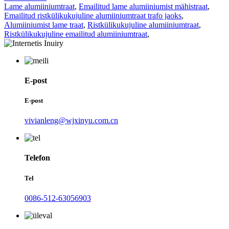
Lame alumiiniumtraat
,
Emailitud lame alumiiniumist mähistraat
,
Emailitud ristkülikukujuline alumiiniumtraat trafo jaoks
,
Alumiiniumist lame traat
,
Ristkülikukujuline alumiiniumtraat
,
Ristkülikukujuline emailitud alumiiniumtraat
,
E-post
E-post
vivianleng@wjxinyu.com.cn
Telefon
Tel
0086-512-63056903