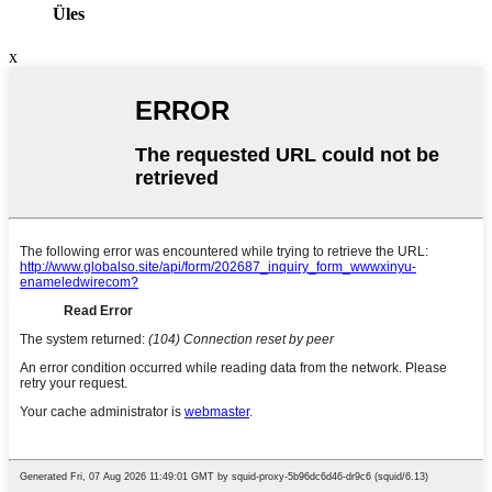
Üles
x