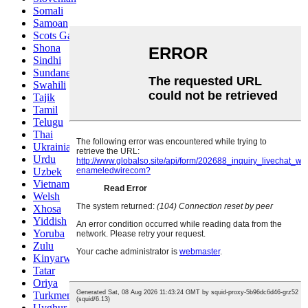
Somali
Samoan
Scots Gaelic
Shona
Sindhi
Sundanese
Swahili
Tajik
Tamil
Telugu
Thai
Ukrainian
Urdu
Uzbek
Vietnamese
Welsh
Xhosa
Yiddish
Yoruba
Zulu
Kinyarwanda
Tatar
Oriya
Turkmen
Uyghur