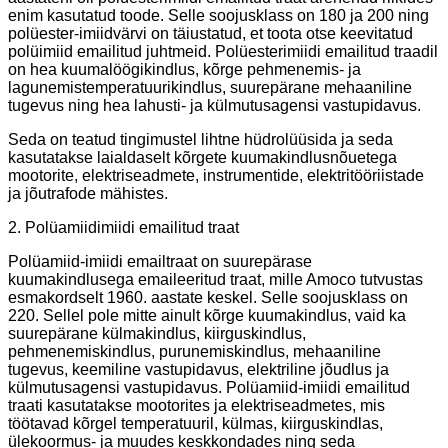
enim kasutatud toode. Selle soojusklass on 180 ja 200 ning
polüester-imiidvärvi on täiustatud, et toota otse keevitatud
polüimiid emailitud juhtmeid. Polüesterimiidi emailitud traadil
on hea kuumalöögikindlus, kõrge pehmenemis- ja
lagunemistemperatuurikindlus, suurepärane mehaaniline
tugevus ning hea lahusti- ja külmutusagensi vastupidavus.
Seda on teatud tingimustel lihtne hüdrolüüsida ja seda
kasutatakse laialdaselt kõrgete kuumakindlusnõuetega
mootorite, elektriseadmete, instrumentide, elektritööriistade
ja jõutrafode mähistes.
2. Polüamiidimiidi emailitud traat
Polüamiid-imiidi emailtraat on suurepärase
kuumakindlusega emaileeritud traat, mille Amoco tutvustas
esmakordselt 1960. aastate keskel. Selle soojusklass on
220. Sellel pole mitte ainult kõrge kuumakindlus, vaid ka
suurepärane külmakindlus, kiirguskindlus,
pehmenemiskindlus, purunemiskindlus, mehaaniline
tugevus, keemiline vastupidavus, elektriline jõudlus ja
külmutusagensi vastupidavus. Polüamiid-imiidi emailitud
traati kasutatakse mootorites ja elektriseadmetes, mis
töötavad kõrgel temperatuuril, külmas, kiirguskindlas,
ülekoormus- ja muudes keskkondades ning seda