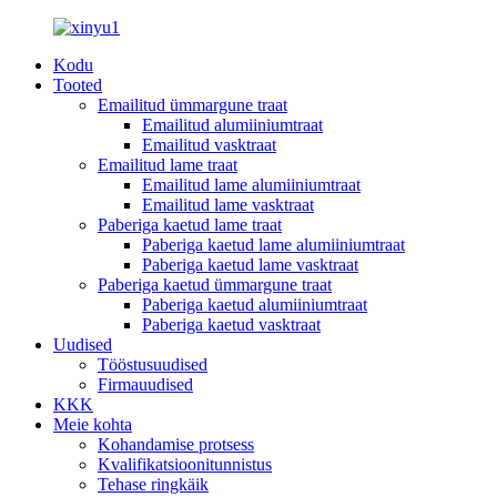
Kodu
Tooted
Emailitud ümmargune traat
Emailitud alumiiniumtraat
Emailitud vasktraat
Emailitud lame traat
Emailitud lame alumiiniumtraat
Emailitud lame vasktraat
Paberiga kaetud lame traat
Paberiga kaetud lame alumiiniumtraat
Paberiga kaetud lame vasktraat
Paberiga kaetud ümmargune traat
Paberiga kaetud alumiiniumtraat
Paberiga kaetud vasktraat
Uudised
Tööstusuudised
Firmauudised
KKK
Meie kohta
Kohandamise protsess
Kvalifikatsioonitunnistus
Tehase ringkäik