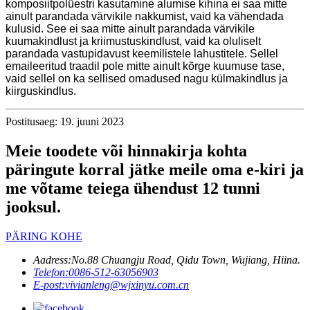
komposiitpolüestri kasutamine alumise kihina ei saa mitte
ainult parandada värvikile nakkumist, vaid ka vähendada
kulusid. See ei saa mitte ainult parandada värvikile
kuumakindlust ja kriimustuskindlust, vaid ka oluliselt
parandada vastupidavust keemilistele lahustitele. Sellel
emaileeritud traadil pole mitte ainult kõrge kuumuse tase,
vaid sellel on ka sellised omadused nagu külmakindlus ja
kiirguskindlus.
Postitusaeg: 19. juuni 2023
Meie toodete või hinnakirja kohta
päringute korral jätke meile oma e-kiri ja
me võtame teiega ühendust 12 tunni
jooksul.
PÄRING KOHE
Aadress:
No.88 Chuangju Road, Qidu Town, Wujiang, Hiina.
Telefon:
0086-512-63056903
E-post:
vivianleng@wjxinyu.com.cn