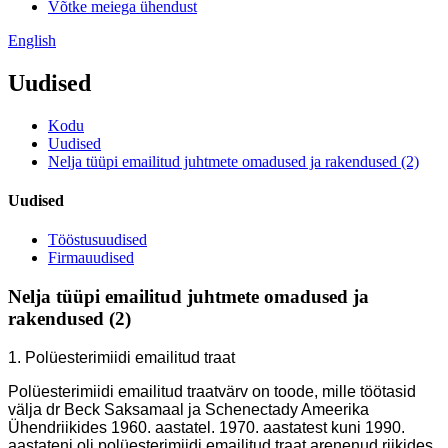
Võtke meiega ühendust
English
Uudised
Kodu
Uudised
Nelja tüüpi emailitud juhtmete omadused ja rakendused (2)
Uudised
Tööstusuudised
Firmauudised
Nelja tüüpi emailitud juhtmete omadused ja
rakendused (2)
1. Polüesterimiidi emailitud traat
Polüesterimiidi emailitud traatvärv on toode, mille töötasid
välja dr Beck Saksamaal ja Schenectady Ameerika
Ühendriikides 1960. aastatel. 1970. aastatest kuni 1990.
aastateni oli polüesterimiidi emailitud traat arenenud riikides