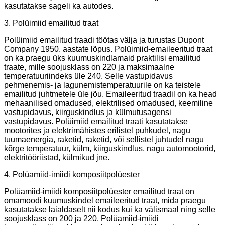
kasutatakse sageli ka autodes.
3. Polüimiid emailitud traat
Polüimiid emailitud traadi töötas välja ja turustas Dupont
Company 1950. aastate lõpus. Polüimiid-emaileeritud traat
on ka praegu üks kuumuskindlamaid praktilisi emailitud
traate, mille soojusklass on 220 ja maksimaalne
temperatuuriindeks üle 240. Selle vastupidavus
pehmenemis- ja lagunemistemperatuurile on ka teistele
emailitud juhtmetele üle jõu. Emaileeritud traadil on ka head
mehaanilised omadused, elektrilised omadused, keemiline
vastupidavus, kiirguskindlus ja külmutusagensi
vastupidavus. Polüimiid emailitud traati kasutatakse
mootorites ja elektrimähistes erilistel puhkudel, nagu
tuumaenergia, raketid, raketid, või sellistel juhtudel nagu
kõrge temperatuur, külm, kiirguskindlus, nagu automootorid,
elektritööriistad, külmikud jne.
4. Polüamiid-imiidi komposiitpolüester
Polüamiid-imiidi komposiitpolüester emailitud traat on
omamoodi kuumuskindel emaileeritud traat, mida praegu
kasutatakse laialdaselt nii kodus kui ka välismaal ning selle
soojusklass on 200 ja 220. Polüamiid-imiidi