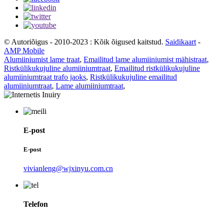
© Autoriõigus - 2010-2023 : Kõik õigused kaitstud.
Saidikaart
-
AMP Mobile
Alumiiniumist lame traat
,
Emailitud lame alumiiniumist mähistraat
,
Ristkülikukujuline alumiiniumtraat
,
Emailitud ristkülikukujuline
alumiiniumtraat trafo jaoks
,
Ristkülikukujuline emailitud
alumiiniumtraat
,
Lame alumiiniumtraat
,
E-post
E-post
vivianleng@wjxinyu.com.cn
Telefon