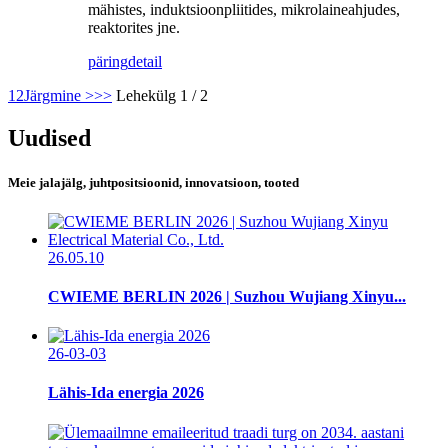
mähistes, induktsioonpliitides, mikrolaineahjudes,
reaktorites jne.
päring
detail
1
2
Järgmine >
>>
Lehekülg 1 / 2
Uudised
Meie jalajälg, juhtpositsioonid, innovatsioon, tooted
26.05.10
CWIEME BERLIN 2026 | Suzhou Wujiang Xinyu...
26-03-03
Lähis-Ida energia 2026