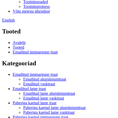
Tootmisseaded
Tootmisprotsess
Võta meiega ühendust
English
Tooted
Avaleht
Tooted
Emailitud ümmargune traat
Kategooriad
Emailitud ümmargune traat
Emailitud alumiiniumtraat
Emailitud vasktraat
Emailitud lame traat
Emailitud lame alumiiniumtraat
Emailitud lame vasktraat
Paberiga kaetud lame traat
Paberiga kaetud lame alumiiniumtraat
Paberiga kaetud lame vasktraat
Paberiga kaetud ümmargune traat