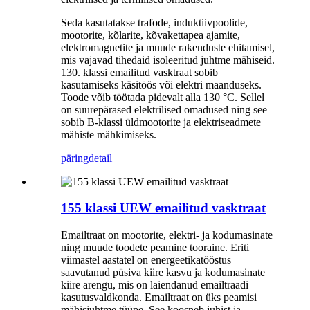
Seda kasutatakse trafode, induktiivpoolide,
mootorite, kõlarite, kõvakettapea ajamite,
elektromagnetite ja muude rakenduste ehitamisel,
mis vajavad tihedaid isoleeritud juhtme mähiseid.
130. klassi emailitud vasktraat sobib
kasutamiseks käsitöös või elektri maanduseks.
Toode võib töötada pidevalt alla 130 °C. Sellel
on suurepärased elektrilised omadused ning see
sobib B-klassi üldmootorite ja elektriseadmete
mähiste mähkimiseks.
päring
detail
155 klassi UEW emailitud vasktraat
Emailtraat on mootorite, elektri- ja kodumasinate
ning muude toodete peamine tooraine. Eriti
viimastel aastatel on energeetikatööstus
saavutanud püsiva kiire kasvu ja kodumasinate
kiire arengu, mis on laiendanud emailtraadi
kasutusvaldkonda. Emailtraat on üks peamisi
mähisjuhtme tüüpe. See koosneb juhist ja