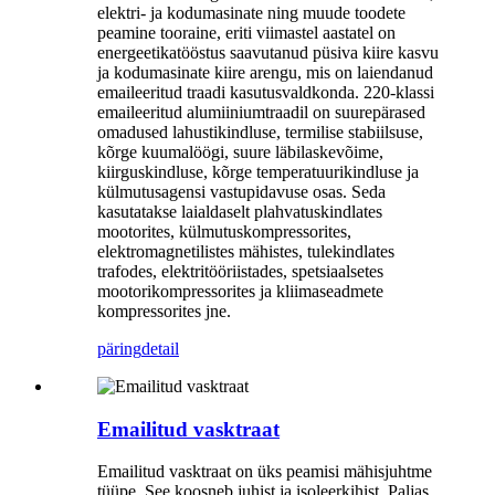
elektri- ja kodumasinate ning muude toodete
peamine tooraine, eriti viimastel aastatel on
energeetikatööstus saavutanud püsiva kiire kasvu
ja kodumasinate kiire arengu, mis on laiendanud
emaileeritud traadi kasutusvaldkonda. 220-klassi
emaileeritud alumiiniumtraadil on suurepärased
omadused lahustikindluse, termilise stabiilsuse,
kõrge kuumalöögi, suure läbilaskevõime,
kiirguskindluse, kõrge temperatuurikindluse ja
külmutusagensi vastupidavuse osas. Seda
kasutatakse laialdaselt plahvatuskindlates
mootorites, külmutuskompressorites,
elektromagnetilistes mähistes, tulekindlates
trafodes, elektritööriistades, spetsiaalsetes
mootorikompressorites ja kliimaseadmete
kompressorites jne.
päring
detail
Emailitud vasktraat
Emailitud vasktraat on üks peamisi mähisjuhtme
tüüpe. See koosneb juhist ja isoleerkihist. Paljas