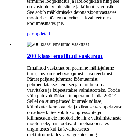
termiline löögikindlus ja läbilöögikatse ning see
on vastupidav lahustitele ja külmutusagensile.
See sobib mähkimiseks detonatsioonivastastes
mootorites, tõstemootorites ja kvaliteetsetes
kodumasinates jne.
päring
detail
200 klassi emailitud vasktraat
Emailitud vasktraat on peamine mähisjuhtme
tüüp, mis koosneb vaskjuhist ja isoleerkihist.
Pärast paljaste juhtmete lõõmutamist
pehmendatakse neid, seejärel mitu korda
värvitakse ja küpsetatakse valmistooteks. Toode
võib pidevalt töötada temperatuuril alla 200 °C.
Sellel on suurepärased kuumakindluse,
külmikute, kemikaalide ja kiirguse vastupidavuse
omadused. See sobib kompressorite ja
kliimaseadmete mootoritele ning valtsimistehaste
mootoritele, mis töötavad nii ebasoodsates
tingimustes kui ka kvaliteetsetes
elektritööriistades ja valgustites ning