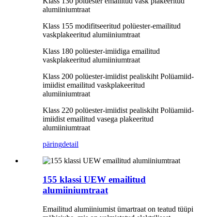
Klass 130 polüester emailitud vask plakeeritud
alumiiniumtraat
Klass 155 modifitseeritud polüester-emailitud
vaskplakeeritud alumiiniumtraat
Klass 180 polüester-imiidiga emailitud
vaskplakeeritud alumiiniumtraat
Klass 200 polüester-imiidist pealiskiht Polüamiid-
imiidist emailitud vaskplakeeritud
alumiiniumtraat
Klass 220 polüester-imiidist pealiskiht Polüamiid-
imiidist emailitud vasega plakeeritud
alumiiniumtraat
päring
detail
155 klassi UEW emailitud
alumiiniumtraat
Emailitud alumiiniumist ümartraat on teatud tüüpi