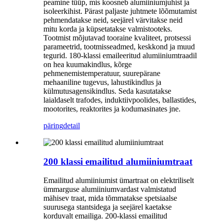
peamine tüüp, mis koosneb alumiiniumjuhist ja
isoleerkihist. Pärast paljaste juhtmete lõõmutamist
pehmendatakse neid, seejärel värvitakse neid
mitu korda ja küpsetatakse valmistooteks.
Tootmist mõjutavad tooraine kvaliteet, protsessi
parameetrid, tootmisseadmed, keskkond ja muud
tegurid. 180-klassi emaileeritud alumiiniumtraadil
on hea kuumakindlus, kõrge
pehmenemistemperatuur, suurepärane
mehaaniline tugevus, lahustikindlus ja
külmutusagensikindlus. Seda kasutatakse
laialdaselt trafodes, induktiivpoolides, ballastides,
mootorites, reaktorites ja kodumasinates jne.
päring
detail
200 klassi emailitud alumiiniumtraat
Emailitud alumiiniumist ümartraat on elektriliselt
ümmarguse alumiiniumvardast valmistatud
mähisev traat, mida tõmmatakse spetsiaalse
suurusega stantsidega ja seejärel kaetakse
korduvalt emailiga. 200-klassi emailitud