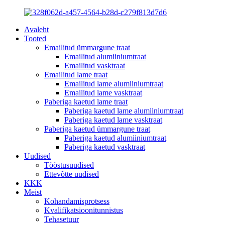
Avaleht
Tooted
Emailitud ümmargune traat
Emailitud alumiiniumtraat
Emailitud vasktraat
Emailitud lame traat
Emailitud lame alumiiniumtraat
Emailitud lame vasktraat
Paberiga kaetud lame traat
Paberiga kaetud lame alumiiniumtraat
Paberiga kaetud lame vasktraat
Paberiga kaetud ümmargune traat
Paberiga kaetud alumiiniumtraat
Paberiga kaetud vasktraat
Uudised
Tööstusuudised
Ettevõtte uudised
KKK
Meist
Kohandamisprotsess
Kvalifikatsioonitunnistus
Tehasetuur