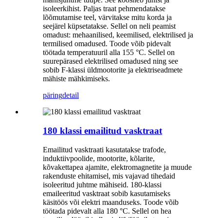
isoleerkihist. Paljas traat pehmendatakse
lõõmutamise teel, värvitakse mitu korda ja
seejärel küpsetatakse. Sellel on neli peamist
omadust: mehaanilised, keemilised, elektrilised ja
termilised omadused. Toode võib pidevalt
töötada temperatuuril alla 155 °C. Sellel on
suurepärased elektrilised omadused ning see
sobib F-klassi üldmootorite ja elektriseadmete
mähiste mähkimiseks.
päring
detail
180 klassi emailitud vasktraat
Emailitud vasktraati kasutatakse trafode,
induktiivpoolide, mootorite, kõlarite,
kõvakettapea ajamite, elektromagnetite ja muude
rakenduste ehitamisel, mis vajavad tihedaid
isoleeritud juhtme mähiseid. 180-klassi
emaileeritud vasktraat sobib kasutamiseks
käsitöös või elektri maanduseks. Toode võib
töötada pidevalt alla 180 °C. Sellel on hea