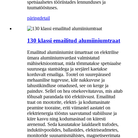
spetsiaalsetes tööriistades lennunduses ja
tuumatööstuses.
päring
detail
130 klassi emailitud alumiiniumtraat
Emailitud alumiiniumist ümartraat on elektrilise
ümara alumiiniumvardast valmistatud
mähisektsioontraat, mida tõmmatakse spetsiaalse
suurusega stantsidega ja seejärel kaetakse
korduvalt emailiga. Tootel on suurepärased
mehaanilise tugevuse, kile nakkuvuse ja
lahustikindluse omadused, see on kerge ja
painduv. Sellel on hea otsekeevitatavus, mis aitab
tõhusalt parandada töö efektiivsust. Emailitud
traat on mootorite, elektri- ja kodumasinate
peamine tooraine, eriti viimastel aastatel on
elektrienergia tööstus saavutanud stabiilsuse ja
kiire kasvu ning kodumasinad on kiiresti
arenenud. Seda kasutatakse laialdaselt trafodes,
induktiivpoolides, ballastides, elektriseadmetes,
monitoride suunamismähistes, magnetiseerimata