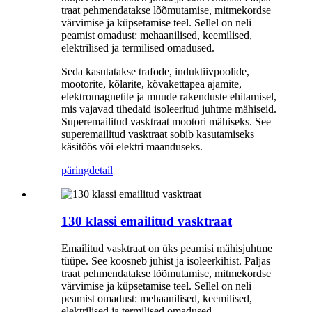
traat pehmendatakse lõõmutamise, mitmekordse
värvimise ja küpsetamise teel. Sellel on neli
peamist omadust: mehaanilised, keemilised,
elektrilised ja termilised omadused.
Seda kasutatakse trafode, induktiivpoolide,
mootorite, kõlarite, kõvakettapea ajamite,
elektromagnetite ja muude rakenduste ehitamisel,
mis vajavad tihedaid isoleeritud juhtme mähiseid.
Superemailitud vasktraat mootori mähiseks. See
superemailitud vasktraat sobib kasutamiseks
käsitöös või elektri maanduseks.
päring
detail
130 klassi emailitud vasktraat
Emailitud vasktraat on üks peamisi mähisjuhtme
tüüpe. See koosneb juhist ja isoleerkihist. Paljas
traat pehmendatakse lõõmutamise, mitmekordse
värvimise ja küpsetamise teel. Sellel on neli
peamist omadust: mehaanilised, keemilised,
elektrilised ja termilised omadused.