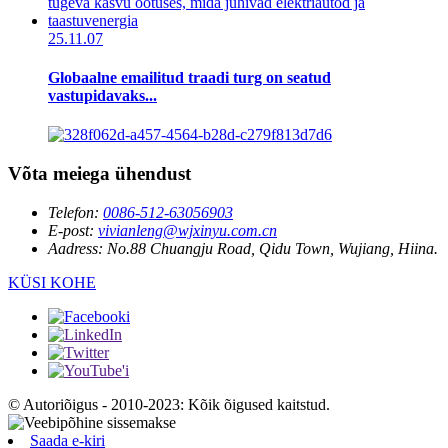
25.11.07
Globaalne emailitud traadi turg on seatud
vastupidavaks...
Võta meiega ühendust
Telefon:
0086-512-63056903
E-post:
vivianleng@wjxinyu.com.cn
Aadress:
No.88 Chuangju Road, Qidu Town, Wujiang, Hiina.
KÜSI KOHE
© Autoriõigus - 2010-2023: Kõik õigused kaitstud.
Saada e-kiri