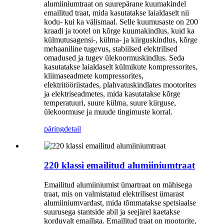
alumiiniumtraat on suurepärane kuumakindel
emailitud traat, mida kasutatakse laialdaselt nii
kodu- kui ka välismaal. Selle kuumusaste on 200
kraadi ja tootel on kõrge kuumakindlus, kuid ka
külmutusagensi-, külma- ja kiirguskindlus, kõrge
mehaaniline tugevus, stabiilsed elektrilised
omadused ja tugev ülekoormuskindlus. Seda
kasutatakse laialdaselt külmikute kompressorites,
kliimaseadmete kompressorites,
elektritööriistades, plahvatuskindlates mootorites
ja elektriseadmetes, mida kasutatakse kõrge
temperatuuri, suure külma, suure kiirguse,
ülekoormuse ja muude tingimuste korral.
päring
detail
220 klassi emailitud alumiiniumtraat
Emailitud alumiiniumist ümartraat on mähisega
traat, mis on valmistatud elektrilisest ümarast
alumiiniumvardast, mida tõmmatakse spetsiaalse
suurusega stantside abil ja seejärel kaetakse
korduvalt emailiga. Emailitud traat on mootorite,