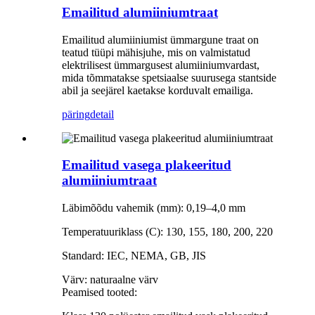
Emailitud alumiiniumtraat
Emailitud alumiiniumist ümmargune traat on
teatud tüüpi mähisjuhe, mis on valmistatud
elektrilisest ümmargusest alumiiniumvardast,
mida tõmmatakse spetsiaalse suurusega stantside
abil ja seejärel kaetakse korduvalt emailiga.
päring
detail
Emailitud vasega plakeeritud
alumiiniumtraat
Läbimõõdu vahemik (mm): 0,19–4,0 mm
Temperatuuriklass (C): 130, 155, 180, 200, 220
Standard: IEC, NEMA, GB, JIS
Värv: naturaalne värv
Peamised tooted: