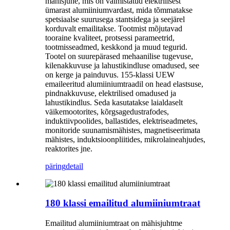
mähisjuhe, mis on valmistatud elektrilisest
ümarast alumiiniumvardast, mida tõmmatakse
spetsiaalse suurusega stantsidega ja seejärel
korduvalt emailitakse. Tootmist mõjutavad
tooraine kvaliteet, protsessi parameetrid,
tootmisseadmed, keskkond ja muud tegurid.
Tootel on suurepärased mehaanilise tugevuse,
kilenakkuvuse ja lahustikindluse omadused, see
on kerge ja painduvus. 155-klassi UEW
emaileeritud alumiiniumtraadil on head elastsuse,
pindnakkuvuse, elektrilised omadused ja
lahustikindlus. Seda kasutatakse laialdaselt
väikemootorites, kõrgsagedustrafodes,
induktiivpoolides, ballastides, elektriseadmetes,
monitoride suunamismähistes, magnetiseerimata
mähistes, induktsioonpliitides, mikrolaineahjudes,
reaktorites jne.
päring
detail
180 klassi emailitud alumiiniumtraat
Emailitud alumiiniumtraat on mähisjuhtme