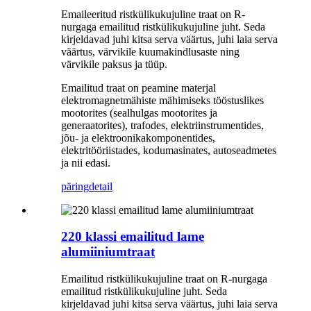
Emaileeritud ristkülikukujuline traat on R-
nurgaga emailitud ristkülikukujuline juht. Seda
kirjeldavad juhi kitsa serva väärtus, juhi laia serva
väärtus, värvikile kuumakindlusaste ning
värvikile paksus ja tüüp.
Emailitud traat on peamine materjal
elektromagnetmähiste mähimiseks tööstuslikes
mootorites (sealhulgas mootorites ja
generaatorites), trafodes, elektriinstrumentides,
jõu- ja elektroonikakomponentides,
elektritööriistades, kodumasinates, autoseadmetes
ja nii edasi.
päring
detail
220 klassi emailitud lame
alumiiniumtraat
Emailitud ristkülikukujuline traat on R-nurgaga
emailitud ristkülikukujuline juht. Seda
kirjeldavad juhi kitsa serva väärtus, juhi laia serva