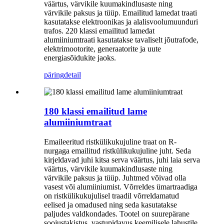
väärtus, värvikile kuumakindlusaste ning
värvikile paksus ja tüüp. Emailitud lamedat traati
kasutatakse elektroonikas ja alalisvoolumuunduri
trafos. 220 klassi emailitud lamedat
alumiiniumtraati kasutatakse tavaliselt jõutrafode,
elektrimootorite, generaatorite ja uute
energiasõidukite jaoks.
päring
detail
180 klassi emailitud lame
alumiiniumtraat
Emaileeritud ristkülikukujuline traat on R-
nurgaga emailitud ristkülikukujuline juht. Seda
kirjeldavad juhi kitsa serva väärtus, juhi laia serva
väärtus, värvikile kuumakindlusaste ning
värvikile paksus ja tüüp. Juhtmed võivad olla
vasest või alumiiniumist. Võrreldes ümartraadiga
on ristkülikukujulisel traadil võrreldamatud
eelised ja omadused ning seda kasutatakse
paljudes valdkondades. Tootel on suurepärane
soojustakistus, vastupidavus keemilisele lahustile