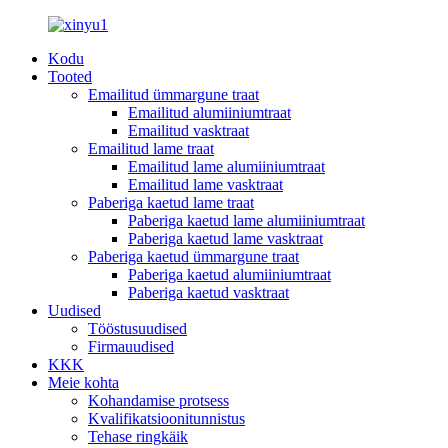
Kodu
Tooted
Emailitud ümmargune traat
Emailitud alumiiniumtraat
Emailitud vasktraat
Emailitud lame traat
Emailitud lame alumiiniumtraat
Emailitud lame vasktraat
Paberiga kaetud lame traat
Paberiga kaetud lame alumiiniumtraat
Paberiga kaetud lame vasktraat
Paberiga kaetud ümmargune traat
Paberiga kaetud alumiiniumtraat
Paberiga kaetud vasktraat
Uudised
Tööstusuudised
Firmauudised
KKK
Meie kohta
Kohandamise protsess
Kvalifikatsioonitunnistus
Tehase ringkäik