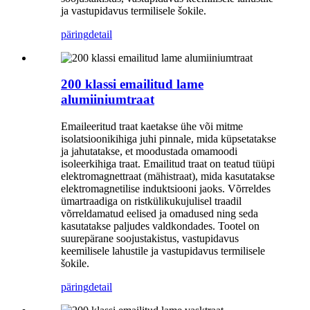
ja vastupidavus termilisele šokile.
päring
detail
200 klassi emailitud lame
alumiiniumtraat
Emaileeritud traat kaetakse ühe või mitme
isolatsioonikihiga juhi pinnale, mida küpsetatakse
ja jahutatakse, et moodustada omamoodi
isoleerkihiga traat. Emailitud traat on teatud tüüpi
elektromagnettraat (mähistraat), mida kasutatakse
elektromagnetilise induktsiooni jaoks. Võrreldes
ümartraadiga on ristkülikukujulisel traadil
võrreldamatud eelised ja omadused ning seda
kasutatakse paljudes valdkondades. Tootel on
suurepärane soojustakistus, vastupidavus
keemilisele lahustile ja vastupidavus termilisele
šokile.
päring
detail