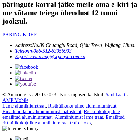
päringute korral jätke meile oma e-kiri ja
me võtame teiega ühendust 12 tunni
jooksul.
PÄRING KOHE
Aadress:
No.88 Chuangju Road, Qidu Town, Wujiang, Hiina.
Telefon:
0086-512-63056903
E-post:
vivianleng@wjxinyu.com.cn
© Autoriõigus - 2010-2023 : Kõik õigused kaitstud.
Saidikaart
-
AMP Mobile
Lame alumiiniumtraat
,
Ristkülikukujuline alumiiniumtraat
,
Emailitud lame alumiiniumist mähistraat
,
Ristkülikukujuline
emailitud alumiiniumtraat
,
Alumiiniumist lame traat
,
Emailitud
ristkülikukujuline alumiiniumtraat trafo jaoks
,