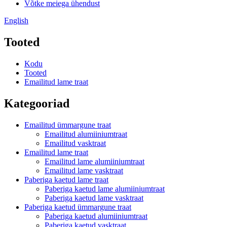
Võtke meiega ühendust
English
Tooted
Kodu
Tooted
Emailitud lame traat
Kategooriad
Emailitud ümmargune traat
Emailitud alumiiniumtraat
Emailitud vasktraat
Emailitud lame traat
Emailitud lame alumiiniumtraat
Emailitud lame vasktraat
Paberiga kaetud lame traat
Paberiga kaetud lame alumiiniumtraat
Paberiga kaetud lame vasktraat
Paberiga kaetud ümmargune traat
Paberiga kaetud alumiiniumtraat
Paberiga kaetud vasktraat