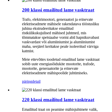
200 klassi emailitud lame vasktraat
Trafo, elektrimootori, generaatori ja erinevate
elektriseadmete mähisele rakendatava tööstusliku
juhina ekstrudeeritakse emailitud
ristkülikukujulised mähised juhtmed, mis
tõmmatakse spetsiaalse vormi abil hapnikuvabast
vaskvardast või alumiiniumist ja alumiiniumist
maha, seejärel keritakse peale isoleeritud värviga
katmist.
Meie ettevõttes toodetud emailitud lame vasktraat
sobib uute energiasõidukite mootorite, trafode,
mootorite, generaatorite ja erinevate
elektriseadmete mähispoolide juhtimiseks.
päring
detail
220 klassi emailitud lame vasktraat
Emailitud traat on peamine mähisjuhtmete valik,