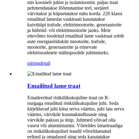
mis koosneb juhist ja isolatsioonist. paljas traat
pehmendatakse lõõmutamise teel, seejärel
värvitakse ja küpsetatakse mitu korda. 220 klassi
emailitud lamedat vasktraati kasutatakse
kuivtüüpi trafode, elektrimootorite, generaatorite
ja hübriid- või elektrimootorite jaoks. Meie
ettevõttes toodetud emailitud lame vasktraat sobib
uute energiasõidukite mootorite, trafode,
mootorite, generaatorite ja erinevate
elektriseadmete mähispoolide juhtimiseks.
päring
detail
Emailitud lame traat
Emaileeritud ristkülikukujuline traat on R-
nurgaga emailitud ristkülikukujuline juht. Seda
kirjeldavad juhi kitsa serva väärtus, juhi laia serva
väärtus, värvikile kuumakindlusaste ning
värvikile paksus ja tüüp. Juhtmed võivad olla
vasest või alumiiniumist. Võrreldes ümartraadiga
on ristkülikukujulisel traadil võrreldamatud
eelised ja omadused ning seda kasutatakse