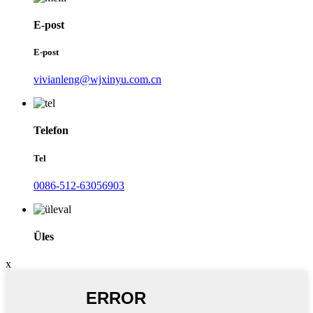
E-post
E-post
vivianleng@wjxinyu.com.cn
Telefon
Tel
0086-512-63056903
Üles
x