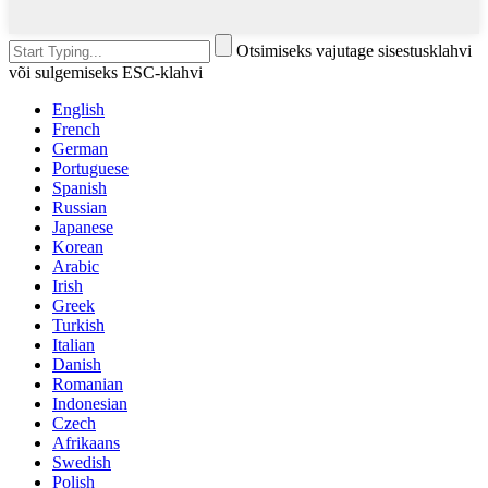
Otsimiseks vajutage sisestusklahvi
või sulgemiseks ESC-klahvi
English
French
German
Portuguese
Spanish
Russian
Japanese
Korean
Arabic
Irish
Greek
Turkish
Italian
Danish
Romanian
Indonesian
Czech
Afrikaans
Swedish
Polish