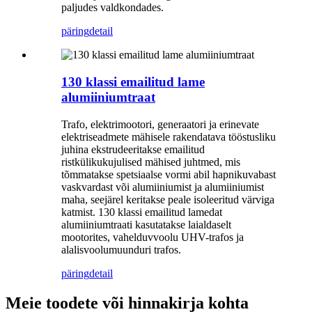
paljudes valdkondades.
päring
detail
130 klassi emailitud lame
alumiiniumtraat
Trafo, elektrimootori, generaatori ja erinevate
elektriseadmete mähisele rakendatava tööstusliku
juhina ekstrudeeritakse emailitud
ristkülikukujulised mähised juhtmed, mis
tõmmatakse spetsiaalse vormi abil hapnikuvabast
vaskvardast või alumiiniumist ja alumiiniumist
maha, seejärel keritakse peale isoleeritud värviga
katmist. 130 klassi emailitud lamedat
alumiiniumtraati kasutatakse laialdaselt
mootorites, vahelduvvoolu UHV-trafos ja
alalisvoolumuunduri trafos.
päring
detail
Meie toodete või hinnakirja kohta