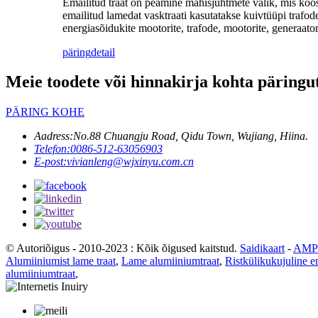
Emailitud traat on peamine mähisjuhtmete valik, mis koosn
emailitud lamedat vasktraati kasutatakse kuivtüüpi trafode
energiasõidukite mootorite, trafode, mootorite, generaator
päring
detail
Meie toodete või hinnakirja kohta päringut
PÄRING KOHE
Aadress:
No.88 Chuangju Road, Qidu Town, Wujiang, Hiina.
Telefon:
0086-512-63056903
E-post:
vivianleng@wjxinyu.com.cn
© Autoriõigus - 2010-2023 : Kõik õigused kaitstud.
Saidikaart
-
AMP 
Alumiiniumist lame traat
,
Lame alumiiniumtraat
,
Ristkülikukujuline e
alumiiniumtraat
,