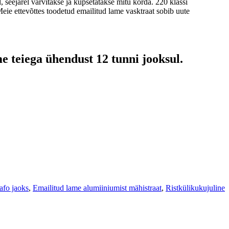
, seejärel värvitakse ja küpsetatakse mitu korda. 220 klassi
 Meie ettevõttes toodetud emailitud lame vasktraat sobib uute
e teiega ühendust 12 tunni jooksul.
rafo jaoks
,
Emailitud lame alumiiniumist mähistraat
,
Ristkülikukujuline