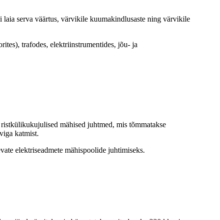
hi laia serva väärtus, värvikile kuumakindlusaste ning värvikile
tes), trafodes, elektriinstrumentides, jõu- ja
ud ristkülikukujulised mähised juhtmed, mis tõmmatakse
viga katmist.
nevate elektriseadmete mähispoolide juhtimiseks.