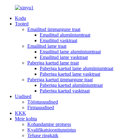
Kodu
Tooted
Emailitud ümmargune traat
Emailitud alumiiniumtraat
Emailitud vasktraat
Emailitud lame traat
Emailitud lame alumiiniumtraat
Emailitud lame vasktraat
Paberiga kaetud lame traat
Paberiga kaetud lame alumiiniumtraat
Paberiga kaetud lame vasktraat
Paberiga kaetud ümmargune traat
Paberiga kaetud alumiiniumtraat
Paberiga kaetud vasktraat
Uudised
Tööstusuudised
Firmauudised
KKK
Meie kohta
Kohandamise protsess
Kvalifikatsioonitunnistus
Tehase ringkäik