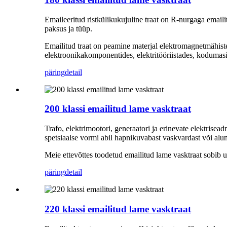
Emaileeritud ristkülikukujuline traat on R-nurgaga emailit
paksus ja tüüp.
Emailitud traat on peamine materjal elektromagnetmähiste 
elektroonikakomponentides, elektritööriistades, kodumasin
päring
detail
200 klassi emailitud lame vasktraat
Trafo, elektrimootori, generaatori ja erinevate elektrise
spetsiaalse vormi abil hapnikuvabast vaskvardast või alumi
Meie ettevõttes toodetud emailitud lame vasktraat sobib u
päring
detail
220 klassi emailitud lame vasktraat