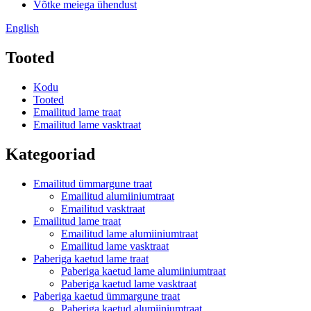
Võtke meiega ühendust
English
Tooted
Kodu
Tooted
Emailitud lame traat
Emailitud lame vasktraat
Kategooriad
Emailitud ümmargune traat
Emailitud alumiiniumtraat
Emailitud vasktraat
Emailitud lame traat
Emailitud lame alumiiniumtraat
Emailitud lame vasktraat
Paberiga kaetud lame traat
Paberiga kaetud lame alumiiniumtraat
Paberiga kaetud lame vasktraat
Paberiga kaetud ümmargune traat
Paberiga kaetud alumiiniumtraat