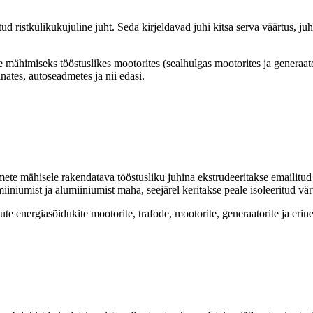
ud ristkülikukujuline juht. Seda kirjeldavad juhi kitsa serva väärtus, ju
mähimiseks tööstuslikes mootorites (sealhulgas mootorites ja generaatori
ates, autoseadmetes ja nii edasi.
admete mähisele rakendatava tööstusliku juhina ekstrudeeritakse emailit
iniumist ja alumiiniumist maha, seejärel keritakse peale isoleeritud vär
ute energiasõidukite mootorite, trafode, mootorite, generaatorite ja eri