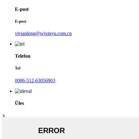
E-post
E-post
vivianleng@wjxinyu.com.cn
Telefon
Tel
0086-512-63056903
Üles
x