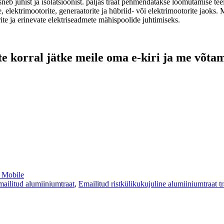
eb juhist ja isolatsioonist. paljas traat pehmendatakse lõõmutamise teel
, elektrimootorite, generaatorite ja hübriid- või elektrimootorite jaoks.
ite ja erinevate elektriseadmete mähispoolide juhtimiseks.
e korral jätke meile oma e-kiri ja me võtam
Mobile
mailitud alumiiniumtraat
,
Emailitud ristkülikukujuline alumiiniumtraat t