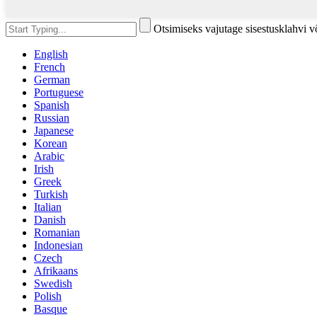
Otsimiseks vajutage sisestusklahvi 
English
French
German
Portuguese
Spanish
Russian
Japanese
Korean
Arabic
Irish
Greek
Turkish
Italian
Danish
Romanian
Indonesian
Czech
Afrikaans
Swedish
Polish
Basque