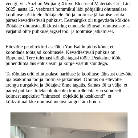
veelgi, viis Suzhou Wujiang Xinyu Electrical Materials Co., Ltd.
2025. aasta 12. veebruari hommikul läbi põhjaliku ohutusalase
koolituse kõikidele töötajatele töö ja tootmise jätkamise kohta
pärast kevadfestivali puhkust. Eesmärgiks oli tugevdada kõikide
töötajate ohutusteadlikkust ning ennetada tõhusalt ohutusriske ja
varjatud ohte puhkusejärgsel töö- ja tootmise jätkamisel.
Ettevõtte peadirektori asetäitja Yao Bailin pidas kõne, et
koondada töötajad koolitusele. Kevadfestivali puhkus on
lõppenud. Tere tulemast kõigile tagasi tööle. Peaksime tööle
pühenduma täis entusiasmi ja kõrge vastutustundega.
Ta rõhutas eriti ohutusalase hariduse ja koolituse tähtsust ettevõtte
iga osakonna töö ja tootmise jätkamisel. Ohutus on ettevõtte
arengu nurgakivi ja töötajate õnne tagatis. Samas tõi ta välja, et
pärast puhkust tuleks ohutusohu kontrolle läbi viia soliidselt
kolmest aspektist: "inimesed, objektid ja keskkond", et
kõikvõimalikke ohutusõnnetusi rangelt ära hoida.