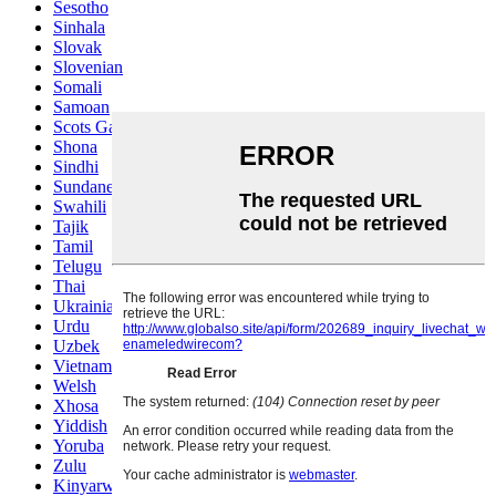
Sesotho
Sinhala
Slovak
Slovenian
Somali
Samoan
Scots Gaelic
Shona
Sindhi
Sundanese
Swahili
Tajik
Tamil
Telugu
Thai
Ukrainian
Urdu
Uzbek
Vietnamese
Welsh
Xhosa
Yiddish
Yoruba
Zulu
Kinyarwanda