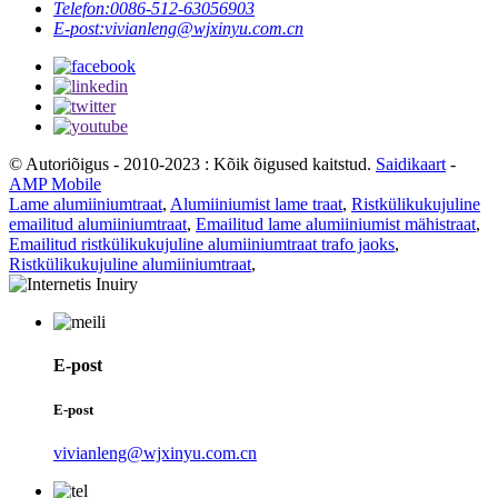
Telefon:
0086-512-63056903
E-post:
vivianleng@wjxinyu.com.cn
© Autoriõigus - 2010-2023 : Kõik õigused kaitstud.
Saidikaart
-
AMP Mobile
Lame alumiiniumtraat
,
Alumiiniumist lame traat
,
Ristkülikukujuline
emailitud alumiiniumtraat
,
Emailitud lame alumiiniumist mähistraat
,
Emailitud ristkülikukujuline alumiiniumtraat trafo jaoks
,
Ristkülikukujuline alumiiniumtraat
,
E-post
E-post
vivianleng@wjxinyu.com.cn