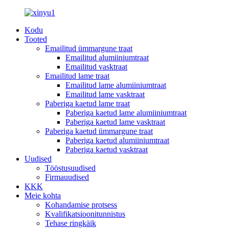
Kodu
Tooted
Emailitud ümmargune traat
Emailitud alumiiniumtraat
Emailitud vasktraat
Emailitud lame traat
Emailitud lame alumiiniumtraat
Emailitud lame vasktraat
Paberiga kaetud lame traat
Paberiga kaetud lame alumiiniumtraat
Paberiga kaetud lame vasktraat
Paberiga kaetud ümmargune traat
Paberiga kaetud alumiiniumtraat
Paberiga kaetud vasktraat
Uudised
Tööstusuudised
Firmauudised
KKK
Meie kohta
Kohandamise protsess
Kvalifikatsioonitunnistus
Tehase ringkäik