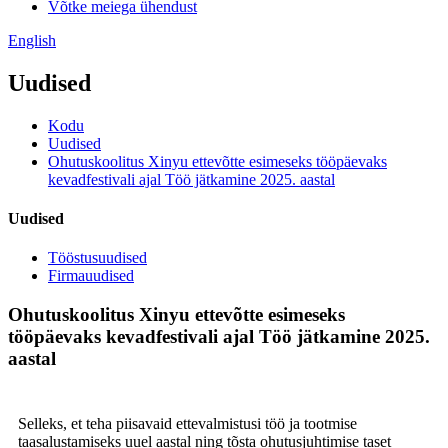
Võtke meiega ühendust
English
Uudised
Kodu
Uudised
Ohutuskoolitus Xinyu ettevõtte esimeseks tööpäevaks
kevadfestivali ajal Töö jätkamine 2025. aastal
Uudised
Tööstusuudised
Firmauudised
Ohutuskoolitus Xinyu ettevõtte esimeseks
tööpäevaks kevadfestivali ajal Töö jätkamine 2025.
aastal
Selleks, et teha piisavaid ettevalmistusi töö ja tootmise
taasalustamiseks uuel aastal ning tõsta ohutusjuhtimise taset