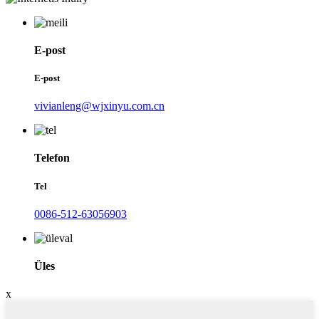
E-post
E-post
vivianleng@wjxinyu.com.cn
Telefon
Tel
0086-512-63056903
Üles
x