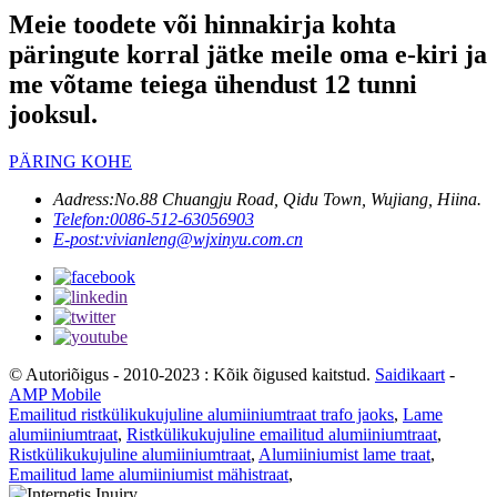
Meie toodete või hinnakirja kohta
päringute korral jätke meile oma e-kiri ja
me võtame teiega ühendust 12 tunni
jooksul.
PÄRING KOHE
Aadress:
No.88 Chuangju Road, Qidu Town, Wujiang, Hiina.
Telefon:
0086-512-63056903
E-post:
vivianleng@wjxinyu.com.cn
© Autoriõigus - 2010-2023 : Kõik õigused kaitstud.
Saidikaart
-
AMP Mobile
Emailitud ristkülikukujuline alumiiniumtraat trafo jaoks
,
Lame
alumiiniumtraat
,
Ristkülikukujuline emailitud alumiiniumtraat
,
Ristkülikukujuline alumiiniumtraat
,
Alumiiniumist lame traat
,
Emailitud lame alumiiniumist mähistraat
,