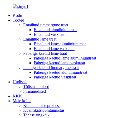
Kodu
Tooted
Emailitud ümmargune traat
Emailitud alumiiniumtraat
Emailitud vasktraat
Emailitud lame traat
Emailitud lame alumiiniumtraat
Emailitud lame vasktraat
Paberiga kaetud lame traat
Paberiga kaetud lame alumiiniumtraat
Paberiga kaetud lame vasktraat
Paberiga kaetud ümmargune traat
Paberiga kaetud alumiiniumtraat
Paberiga kaetud vasktraat
Uudised
Tööstusuudised
Firmauudised
KKK
Meie kohta
Kohandamise protsess
Kvalifikatsioonitunnistus
Tehase ringkäik