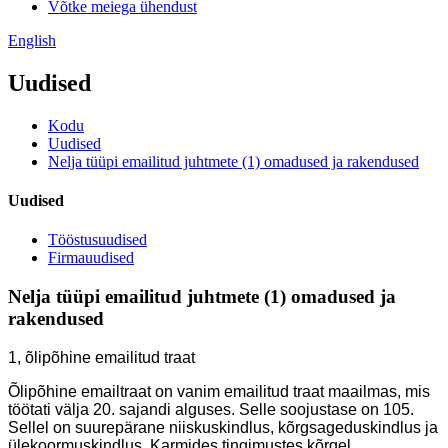
Võtke meiega ühendust
English
Uudised
Kodu
Uudised
Nelja tüüpi emailitud juhtmete (1) omadused ja rakendused
Uudised
Tööstusuudised
Firmauudised
Nelja tüüpi emailitud juhtmete (1) omadused ja
rakendused
1, õlipõhine emailitud traat
Õlipõhine emailtraat on vanim emailitud traat maailmas, mis
töötati välja 20. sajandi alguses. Selle soojustase on 105.
Sellel on suurepärane niiskuskindlus, kõrgsageduskindlus ja
ülekoormuskindlus. Karmides tingimustes kõrgel