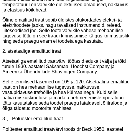
temperatuuril on värvikile dielektrilised omadused, nakkuvus
ja elastsus kõik head.
Õline emailitud traat sobib üldistes olukordades elektri- ja
elektritoodete jaoks, nagu tavalised instrumendid, releed,
liiteseadised jne. Selle toote värvikile vähese mehaanilise
tugevuse tõttu on see traadi kinnistamise käigus kriimustuslik
ning seda praegu enam ei toodeta ega kasutata.
2, atsetaaliga emailitud traat
Atsetaaliga emailitud traatvärvi töötasid edukalt välja ja tõid
turule 1930. aastatel Saksamaal Hoochst Company ja
Ameerika Ühendriikide Shavinigen Company.
Selle termilised tasemed on 105 ja 120. Atsetaaliga emailitud
traat on hea mehaanilise tugevuse, nakkuvuse,
vastupidavuse trafoõlile ja hea külmaainega. Kuid selle
halva niiskuskindluse ja madala pehmenemistemperatuuri
tõttu kasutatakse seda toodet praegu laialdaselt õlitrafode ja
õliga täidetud mootorite mähistes.
3 、 Polüester emailitud traat
Polüester emailitud traatvärvi tootis dr Beck 1950. aastatel