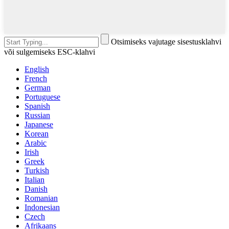
Otsimiseks vajutage sisestusklahvi
või sulgemiseks ESC-klahvi
English
French
German
Portuguese
Spanish
Russian
Japanese
Korean
Arabic
Irish
Greek
Turkish
Italian
Danish
Romanian
Indonesian
Czech
Afrikaans