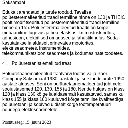
Saksamaal
Edukalt arendatud ja turule toodud. Tavalise
polüesteremaileeritud traadi termiline hinne on 130 ja THEIC
poolt modifitseeritud polüesteremaileeritud traadi termiline
hinne on 155. Polüesteremaileeritud traadil on kõrge
mehaaniline tugevus ja hea elastsus, kriimustuskindlus,
adhesioon, elektrilised omadused ja lahustikindlus. Seda
kasutatakse laialdaselt erinevates mootorites,
elektriseadmetes, instrumentides,
telekommunikatsiooniseadmetes ja kodumasinate toodetes.
4 、 Polüuretaanist emailitud traat
Polüuretaanemaileeritud traatvärvi töötas välja Baer
Company Saksamaal 1930. aastatel ja see toodi turule 1950.
aastate alguses. Seni on polüuretaanemaileeritud juhtmete
soojustasemed 120, 130, 155 ja 180. Nende hulgas on klass
120 ja klass 130 kõige laialdasemalt kasutatavad, samas kui
klass 155 ja klass 180 kuuluvad kõrge termilise kvaliteediga
polüuretaani ja sobivad üldiselt kõrge töötemperatuuri
nõudega elektriseadmetele.
Postitusaeg: 15. juuni 2023