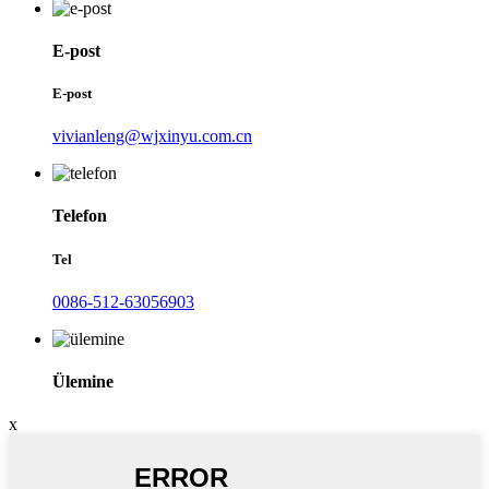
E-post
E-post
vivianleng@wjxinyu.com.cn
Telefon
Tel
0086-512-63056903
Ülemine
x