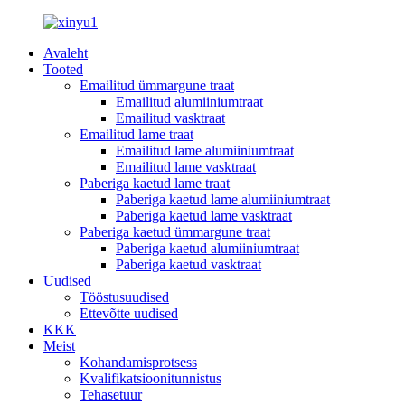
Avaleht
Tooted
Emailitud ümmargune traat
Emailitud alumiiniumtraat
Emailitud vasktraat
Emailitud lame traat
Emailitud lame alumiiniumtraat
Emailitud lame vasktraat
Paberiga kaetud lame traat
Paberiga kaetud lame alumiiniumtraat
Paberiga kaetud lame vasktraat
Paberiga kaetud ümmargune traat
Paberiga kaetud alumiiniumtraat
Paberiga kaetud vasktraat
Uudised
Tööstusuudised
Ettevõtte uudised
KKK
Meist
Kohandamisprotsess
Kvalifikatsioonitunnistus
Tehasetuur