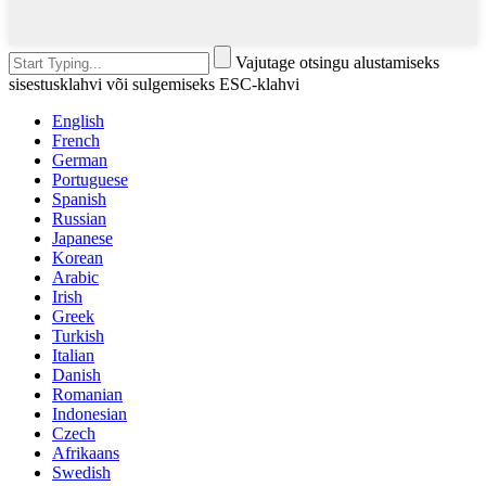
Vajutage otsingu alustamiseks
sisestusklahvi või sulgemiseks ESC-klahvi
English
French
German
Portuguese
Spanish
Russian
Japanese
Korean
Arabic
Irish
Greek
Turkish
Italian
Danish
Romanian
Indonesian
Czech
Afrikaans
Swedish