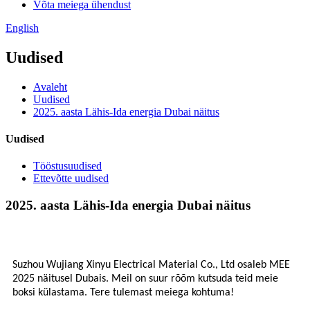
Võta meiega ühendust
English
Uudised
Avaleht
Uudised
2025. aasta Lähis-Ida energia Dubai näitus
Uudised
Tööstusuudised
Ettevõtte uudised
2025. aasta Lähis-Ida energia Dubai näitus
Suzhou Wujiang Xinyu Electrical Material Co., Ltd osaleb MEE
2025 näitusel Dubais. Meil on suur rõõm kutsuda teid meie
boksi külastama. Tere tulemast meiega kohtuma!