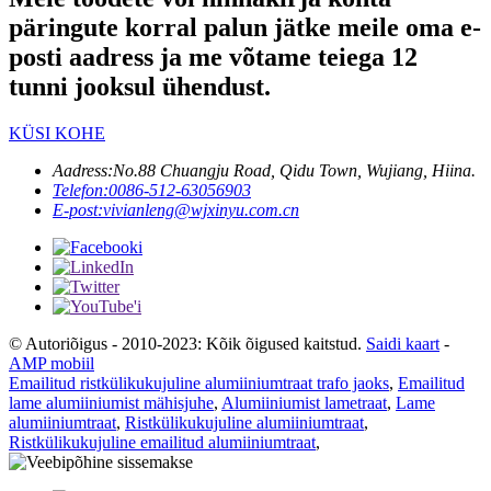
päringute korral palun jätke meile oma e-
posti aadress ja me võtame teiega 12
tunni jooksul ühendust.
KÜSI KOHE
Aadress:
No.88 Chuangju Road, Qidu Town, Wujiang, Hiina.
Telefon:
0086-512-63056903
E-post:
vivianleng@wjxinyu.com.cn
© Autoriõigus - 2010-2023: Kõik õigused kaitstud.
Saidi kaart
-
AMP mobiil
Emailitud ristkülikukujuline alumiiniumtraat trafo jaoks
,
Emailitud
lame alumiiniumist mähisjuhe
,
Alumiiniumist lametraat
,
Lame
alumiiniumtraat
,
Ristkülikukujuline alumiiniumtraat
,
Ristkülikukujuline emailitud alumiiniumtraat
,