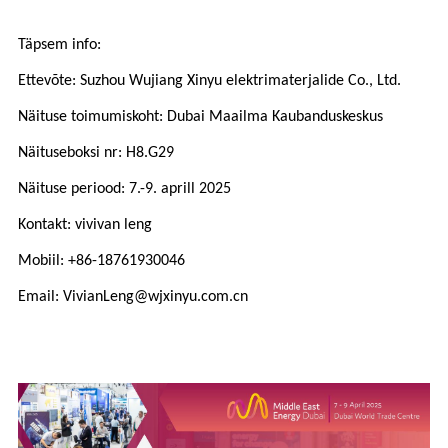
Täpsem info:
Ettevõte: Suzhou Wujiang Xinyu elektrimaterjalide Co., Ltd.
Näituse toimumiskoht: Dubai Maailma Kaubanduskeskus
Näituseboksi nr: H8.G29
Näituse periood: 7.-9. aprill 2025
Kontakt: vivivan leng
Mobiil: +86-18761930046
Email: VivianLeng@wjxinyu.com.cn